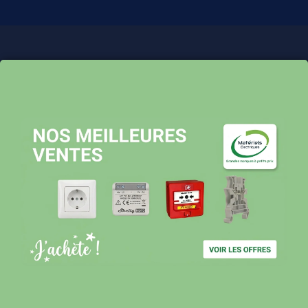
Pourquoi nous choisir ?
Stock en temps réel : quantités toujours à jour sur le site
Expédition sous 24-48h : livraison rapide après validation de
commande
Support réactif : une équipe disponible pour vous accompagner
Visiter le site